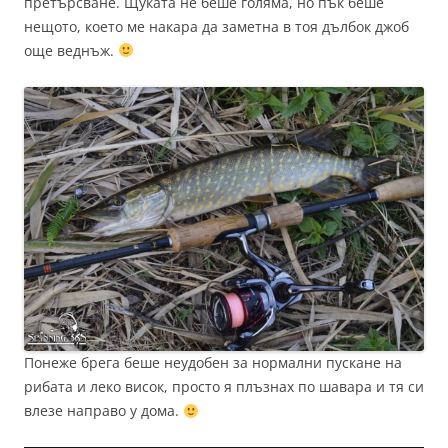
претърсване. Щуката не беше голяма, но пък беше
нещото, което ме накара да заметна в тоя дълбок джоб
още веднъж.
Понеже брега беше неудобен за нормални пускане на
рибата и леко висок, просто я плъзнах по шавара и тя си
влезе направо у дома.