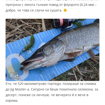
прегриза с лекота тънкия повод от флуорото (0,24 мм) –
добре, че това се случи на сушата.
Ето, че 520 милиметрово торпедо, позираше за снимка
до Jig Master-а. Сигурно си беше похапнала силикона, за
десерт, понеже си личеше, че вечерята й е вече в
корема.