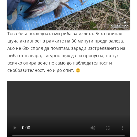
Това бе и последната ми риба за излета. Бях напипал
щуча активност в рамките на 30 минути преди залеза.
Ако не бях спрял да помятам, заради изстрелването на
риба от шавара, сигурно щях да ги пропусна, но тук
всичко опира вече не само до наблюдателност и
съобразителност, но и до опит.