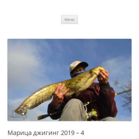
Към
съдържанието
Spinning Portal
Българският спининг портал
Меню
Марица джигинг 2019 – 4