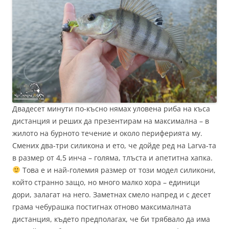
Двадесет минути по-късно нямах уловена риба на къса
дистанция и реших да презентирам на максимална – в
жилото на бурното течение и около периферията му.
Смених два-три силикона и ето, че дойде ред на Larva-та
в размер от 4,5 инча – голяма, тлъста и апетитна хапка.
Това е и най-големия размер от този модел силикони,
който странно защо, но много малко хора – единици
дори, залагат на него. Заметнах смело напред и с десет
грама чебурашка постигнах отново максималната
дистанция, където предполагах, че би трябвало да има