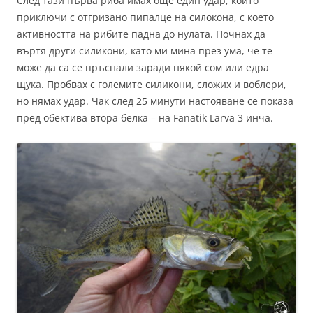
След тази първа риба имах още един удар, който
приключи с отгризано пипалце на силокона, с което
активността на рибите падна до нулата. Почнах да
въртя други силикони, като ми мина през ума, че те
може да са се пръснали заради някой сом или едра
щука. Пробвах с големите силикони, сложих и воблери,
но нямах удар. Чак след 25 минути настояване се показа
пред обектива втора белка – на Fanatik Larva 3 инча.