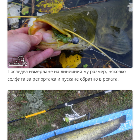
Последва измерване на линейния му размер, няколко
селфита за репортажа и пускане обратно в реката.