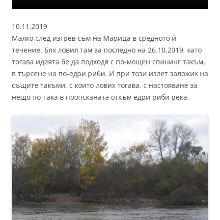
10.11.2019
Малко след изгрев съм на Марица в средното й
течение. Бях ловил там за последно на 26.10.2019, като
тогава идеята бе да подходя с по-мощен спининг такъм,
в търсене на по-едри риби. И при този излет заложих на
същите такъми, с които лових тогава, с настояване за
нещо по-така в поопсканата откъм едри риби река.