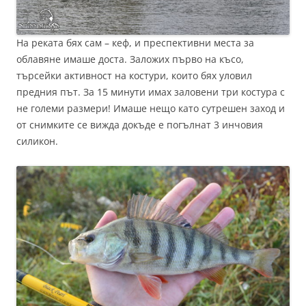
На реката бях сам – кеф, и преспективни места за
облавяне имаше доста. Заложих първо на късо,
търсейки активност на костури, които бях уловил
предния път. За 15 минути имах заловени три костура с
не големи размери! Имаше нещо като сутрешен заход и
от снимките се вижда докъде е погълнат 3 инчовия
силикон.