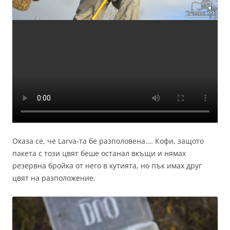
Оказа се, че Larva-та бе разполовена…. Кофи, защото
пакета с този цвят беше останал вкъщи и нямах
резервна бройка от него в кутията, но пък имах друг
цвят на разположение.