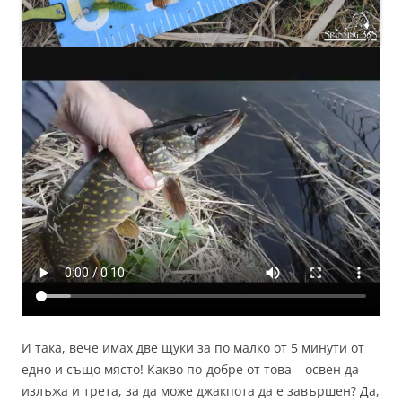
И така, вече имах две щуки за по малко от 5 минути от
едно и също място! Какво по-добре от това – освен да
излъжа и трета, за да може джакпота да е завършен? Да,