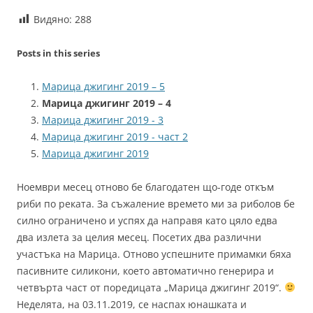
Видяно:
288
Posts in this series
Марица джигинг 2019 – 5
Марица джигинг 2019 – 4
Марица джигинг 2019 - 3
Марица джигинг 2019 - част 2
Марица джигинг 2019
Ноември месец отново бе благодатен що-годе откъм
риби по реката. За съжаление времето ми за риболов бе
силно ограничено и успях да направя като цяло едва
два излета за целия месец. Посетих два различни
участъка на Марица. Отново успешните примамки бяха
пасивните силикони, което автоматично генерира и
четвърта част от поредицата „Марица джигинг 2019“.
Неделята, на 03.11.2019, се наспах юнашката и