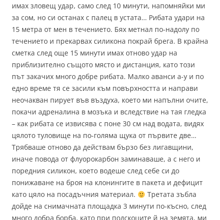
имах зловещ удар, само след 10 минути, напомняйки ми
за сом, но си останах с палец в устата… Рибата удари на
15 метра от мен в течението. Бях метнал по-надолу по
течението и прекарвах силикона покрай брега. В крайна
сметка след още 15 минути имах отново удар на
приблизително същото място и дистанция, като този
път закачих много добре рибата. Малко аванси а-у и по
едно време тя се засили към повърхността и направи
неочакван пирует във въздуха, което ми напълни очите,
покачи адреналина в мозъка и вследствие на тая гледка
– как рибата се извисява с поне 30 см над водата, видях
цялото туловище на по-голяма щука от първите две…
Трябваше отново да действам бързо без лигавщини,
иначе повода от флуорокарбон заминаваше, а с него и
поредния силикон, което водеше след себе си до
понижаване на броя на клонингите в пакета и дефицит
като цяло на посадъчния материал.
Третата зъбла
дойде на снимачната площадка 3 минути по-късно, след
много добра борба, като при подскоците й на земята, ми