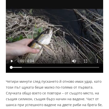
Четири минути след пускането й отново имах удар, като
този път щуката беше малко по-голяма от първата.
Случката общо взето се повтори – от същото място, на
същия силикон, същия бърз начин на вадене. Част от
шанса при успешното вадене на двете риби на брега бе,