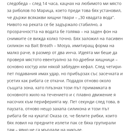
следобеда – след 14 часа, кацнах на любимото ми място
за риболов по Марица, което преди това бях установил,
че държи всякакви хищни твари – „30 квадата вода“.
Нивото на реката се бе задържало стабилно, а
прозрачността на водата бе голяма – на заден фон на
снимките се вижда колко точно. Бях заложил на пасивен
силикон на Bait Breath – Mosya, имитиращ форма на
малко раче, в размер от два инча. Идеята ми беше да
проверя мястото евентуално за по-дребни хищници –
основно костур или някой заблуден кефал. След четири-
пет подавания имах удар, но прибързах със засечката и
усетих как рибата се откачи. Подадох отново около
същата зона, като плъзнах този път примамката в
основното жило на течението и с плавно движение я
насочих към периферията му. Пет секунди след това, в
паузата, отново нещо захапа силикона и този път
рибата бе на куката! Оказа се, че белите рибки, които
бях ловил на предните излети пак се бяха групирали
там – явно не са мърдали на никъде.