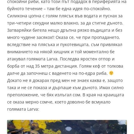
спокойни риби, като този път подадох в периферията на
буйното течение – там бе една идея по-спокойно.
Силикона цопна с голям плясък във водата и пуснах за
три-четири секудни малко влакно, за да стигне дъното.
Затваряйки бигела нещо дръпна рязко въдицата и без
много чудене засякох!! Оказа се, че при пропадането,
вследствие на плясъка и пукотевицата, съм привлякал
вниманието на някой хищник и той моментално бе
атакувал голямата Larva. Последва яростен отпор и
борба от над 35 метра дистанция. Голям кеф от толкова
далче да започнеш с ваденето на по-едра риба.
Докато не я докарах пред мен не знаех каква е, защото
така и не се показа и дърпаше към дъното. Имах силно
преположение, че бях излъгал сом. В края на краищата
се оказа мерно сомче, което доволно бе всмукало
голямата Larva: