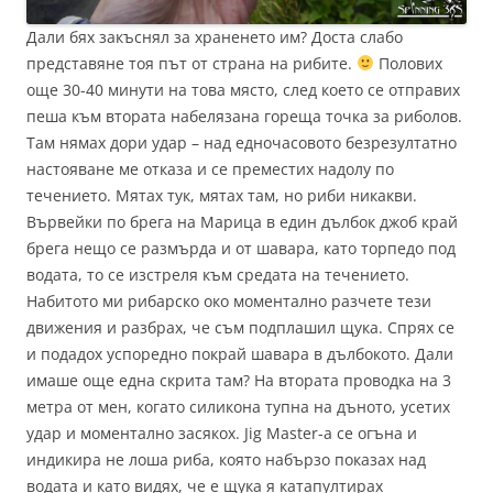
Дали бях закъснял за храненето им? Доста слабо
представяне тоя път от страна на рибите.
Полових
още 30-40 минути на това място, след което се отправих
пеша към втората набелязана гореща точка за риболов.
Там нямах дори удар – над едночасовото безрезултатно
настояване ме отказа и се преместих надолу по
течението. Мятах тук, мятах там, но риби никакви.
Вървейки по брега на Марица в един дълбок джоб край
брега нещо се размърда и от шавара, като торпедо под
водата, то се изстреля към средата на течението.
Набитото ми рибарско око моментално разчете тези
движения и разбрах, че съм подплашил щука. Спрях се
и подадох успоредно покрай шавара в дълбокото. Дали
имаше още една скрита там? На втората проводка на 3
метра от мен, когато силикона тупна на дъното, усетих
удар и моментално засякох. Jig Master-а се огъна и
индикира не лоша риба, която набързо показах над
водата и като видях, че е щука я катапултирах