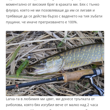
моментално от високия бряг в краката ми. Бях с тънко
флуоро, което не ми позовляваше да им се лигавя и
трябваше да се действа бързо с ваденето на тия зъбати
пущини, че иначе прегризването е 100%.
Larva-та в любимия ми цвят, ми донесе тръпката от
риболова, която бях изгубил вече от малко над 2 часа