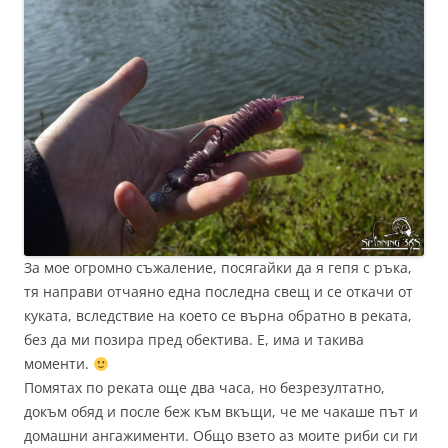
За мое огромно съжаление, посягайки да я гепя с ръка,
тя направи отчаяно една последна свещ и се откачи от
куката, вследствие на което се върна обратно в реката,
без да ми позира пред обектива. Е, има и такива
моменти.
Помятах по реката още два часа, но безрезултатно,
докъм обяд и после беж към вкъщи, че ме чакаше път и
домашни ангажименти. Общо взето аз моите риби си ги