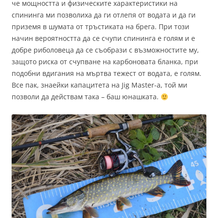
че мощността и физическите характеристики на
спининга ми позволиха да ги отлепя от водата и да ги
приземя в шумата от тръстиката на брега. При този
начин вероятността да се счупи спининга е голям и е
добре риболовеца да се съобрази с възможностите му,
защото риска от счупване на карбоновата бланка, при
подобни вдигания на мъртва тежест от водата, е голям.
Все пак, знаейки капацитета на Jig Master-а, той ми
позволи да действам така – баш юнашката.