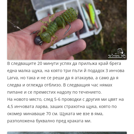
В следващите 20 минути успях да прилъжа край брега
една малка щука, на която три пъти й подадох 3 инчова
Larva, но така и не се реши да я атакаува, а само да я
следва и оглежда отблизо. В следващия час нямах
пипане и се преместих надолу по течението.
На новото място, след 5-6 проводки с другия ми цвят на
4,5 инчовата ларва, заших страхотна щука, която по
окомер минаваше 70 см. Щуката ме взе в яма,
разположена буквално пред краката ми.