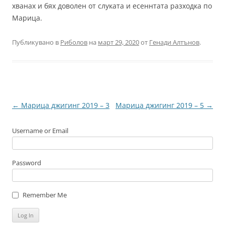
хванах и бях доволен от слуката и есеннтата разходка по
Марица.
Публикувано в
Риболов
на
март 29, 2020
от
Генади Алтънов
.
Навигация
←
Марица джигинг 2019 – 3
Марица джигинг 2019 – 5
→
в
Username or Email
публикациите
Password
Remember Me