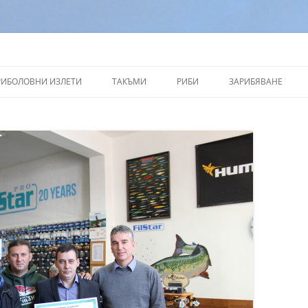
РИБОЛОВНИ ИЗЛЕТИ
ТАКЪМИ
РИБИ
ЗАРИБЯВАНЕ
ВАЛЕНТИН ДАНАИЛОВ
ОБСЛУЖВАНЕ НА МАКАРИ
БЯЛА РИБА
ГЕНАДИ АЛТЪНОВ
СИЛИКОНИ
ЩУКА
АДЕЛИН ТОТЕВ
ВОБЛЕРИ
ПЪСТЪРВА
АЛЕКСАНДЪР МЕЧЕВ
КОСТУР
ВАНЬО КОНТЕВ
КЕФАЛ
ПЕТЪР БУРГОВ
МИЛЕНКО СТОЙЧЕВ
АСЕН РАЧЕВ