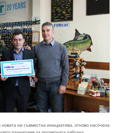
и новата ни съвместна инициатива, отново насочена
която планираме за пролетната забрана.