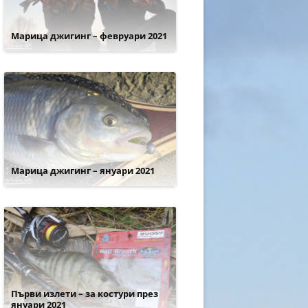
Марица джигинг – февруари 2021
Марица джигинг – януари 2021
Първи излети – за костури през
януари 2021