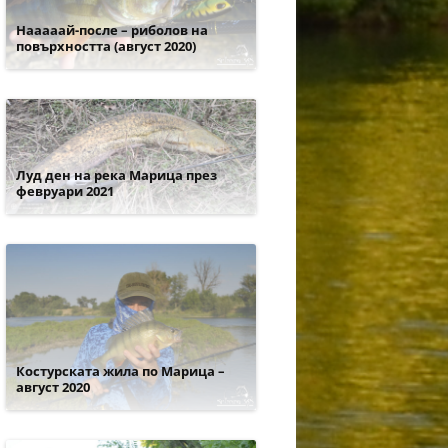
Нааааай-после – риболов на
повърхността (август 2020)
Луд ден на река Марица през
февруари 2021
Костурската жила по Марица –
август 2020