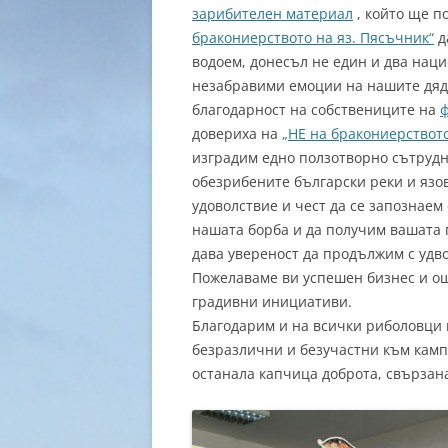
зарибителен материал
, който ще п
бракониерството на яз. Пясъчник“
д
водоем, донесъл не един и два наци
незабравими емоции на нашите дяд
благодарност на собствениците на
ф
довериха на
„НЕ на бракониерствот
изградим едно ползотворно сътрудн
обезрибените български реки и язов
удоволствие и чест да се запознаем
нашата борба и да получим вашата п
дава увереност да продължим с удв
Пожелаваме ви успешен бизнес и о
градивни инициативи.
Благодарим и на всички риболовци 
безразлични и безучастни към кампа
останала капчица доброта, свързана