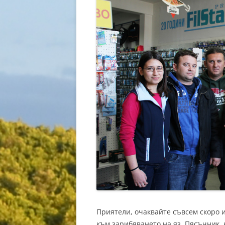
Приятели, очаквайте съвсем скоро 
към зарибяването на яз. Пясъчник, 