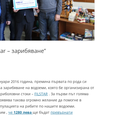
tar – зарибяване“
нуари 2016 година, премина първата по рода си
а зарибяване на водоеми, която бе организирана от
 риболовни стоки –
FILSTAR
. За първи път голяма
оявява такова огромно желание да помогне в
пулацията на рибите по нашите водоеми.
вим ,
че
1280 лева
ще бъдат
превърнати