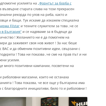
одпомогне усилията на
„Форнтът за борба с
а възвърне старата слава на този прекрасен
онални рекорда по улов на риба, както и
овци и бащи. Тук искаме да изкажем специална
ирма Filstar
и техните служители за това ,че се
о в България“
и се надяваме за в бъдеще да
ичество ! Желанието ни е да помогнем на
ири да заживеят своя нов живот ! За нас беше
 с ВАС и да обменим позитивни идеи, свързани с
одкрепа ! Това ни показва ,че сме на прав път и ни
оени усилия.
ще много позитивни кампании, посветени на
и риболовни магазини, които не останаха
нията ! Това показва, че все още у българина има
 с благородните инициативи, било то и риболовни !