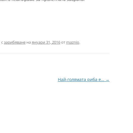
 с
зарибяване
на
януари 31, 2016
от
maznio
.
Най-голямата риба е…
→