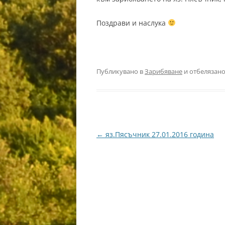
Поздрави и наслука
Публикувано в
Зарибяване
и отбелязано
Навигация
←
яз.Пясъчник 27.01.2016 година
в
публикациите