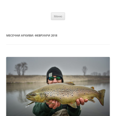
Към
съдържанието
Spinning Portal
Българският спининг портал
Меню
МЕСЕЧНИ АРХИВИ:
ФЕВРУАРИ 2018