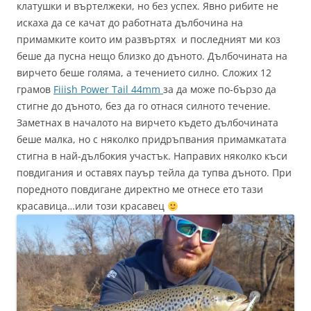
клатушки и въртелжеки, но без успех. Явно рибите не
искаха да се качат до работната дълбочина на
примамките които им развъртях и последният ми коз
беше да пусна нещо близко до дъното. Дълбочината на
вирчето беше голяма, а течението силно. Сложих 12
грамов
Fiiish Power Tail 44mm
за да може по-бързо да
стигне до дъното, без да го отнася силното течение.
Заметнах в началото на вирчето където дълбочината
беше малка, но с няколко придръпвания примамкaтата
стигна в най-дълбокия участък. Направих няколко къси
повдигания и оставях пауър тейла да тупва дъното. При
поредното повдигане директно ме отнесе ето тази
красавица…или този красавец