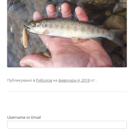
Публикувано в
Риболов
на
февруари 4, 2018
от
.
Username or Email