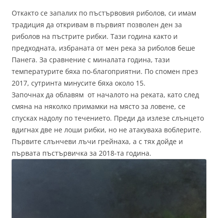
Oткакто се запалих по пъстървовия риболов, си имам
традиция да откривам в първият позволен ден за
риболов на пъстрите рибки. Тази година както и
предходната, избраната от мен река за риболов беше
Панега. За сравнение с миналата година, тази
температурите бяха по-благоприятни. По спомен през
2017, сутринта минусите бяха около 15.
Започнах да облавям от началото на реката, като след
смяна на няколко примамки на място за ловене, се
спусках надолу по течението. Преди да излезе слънцето
вдигнах две не лоши рибки, но не атакуваха воблерите.
Първите слънчеви лъчи грейнаха, а с тях дойде и
първата пъстървичка за 2018-та година.