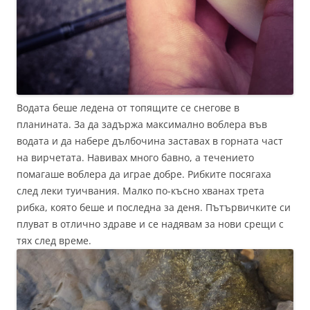
Водата беше ледена от топящите се снегове в
планината. За да задържа максимално воблера във
водата и да набере дълбочина заставах в горната част
на вирчетата. Навивах много бавно, а течението
помагаше воблера да играе добре. Рибките посягаха
след леки туичвания. Малко по-късно хванах трета
рибка, която беше и последна за деня. Пътървичките си
плуват в отлично здраве и се надявам за нови срещи с
тях след време.