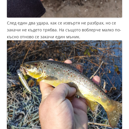
След един два удара, как се извъртя не разбрах, но се
закачи не където трябва. На същото воблерче малко по-
късно отново се закачи един мъник.