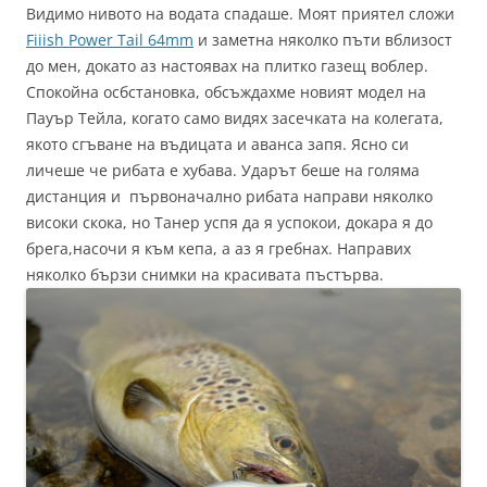
Видимо нивото на водата спадаше. Моят приятел сложи
Fiiish Power Tail 64mm
и заметна няколко пъти вблизост
до мен, докато аз настоявах на плитко газещ воблер.
Спокойна осбстановка, обсъждахме новият модел на
Пауър Тейла, когато само видях засечката на колегата,
якото сгъване на въдицата и аванса запя. Ясно си
личеше че рибата е хубава. Ударът беше на голяма
дистанция и първоначално рибата направи няколко
високи скока, но Танер успя да я успокои, докара я до
брега,насочи я към кепа, а аз я гребнах. Направих
няколко бързи снимки на красивата пъстърва.