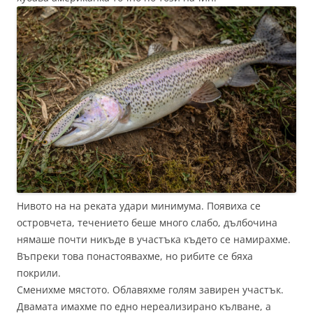
Нивото на на реката удари минимума. Появиха се
островчета, течението беше много слабо, дълбочина
нямаше почти никъде в участъка където се намирахме.
Въпреки това понастоявахме, но рибите се бяха
покрили.
Сменихме мястото. Облавяхме голям завирен участък.
Двамата имахме по едно нереализирано кълване, а