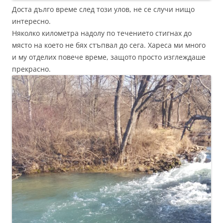
Доста дълго време след този улов, не се случи нищо
интересно.
Няколко километра надолу по течението стигнах до
място на което не бях стъпвал до сега. Хареса ми много
и му отделих повече време, защото просто изглеждаше
прекрасно.