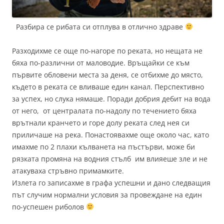
Разбира се рибата си отплува в отлично здраве
Разходихме се още по-нагоре по реката, но нещата не
бяха по-различни от маловодие. Връщайки се към
първите обловени места за деня, се отбихме до място,
където в реката се вливаше един канал. Перспективно
за успех, но слука нямаше. Поради добрия дебит на вода
от него, от централата по-надолу по течението бяха
врътнали кранчето и горе долу реката след нея си
приличаше на река. Понастоявахме още около час, като
имахме по 2 плахи кълванета на пъстърви, може би
рязката промяна на водния стълб им влияеше зле и не
атакуваха стръвно примамките.
Излета го записахме в графа успешни и дано следващия
път случим нормални условия за провеждане на един
по-успешен риболов