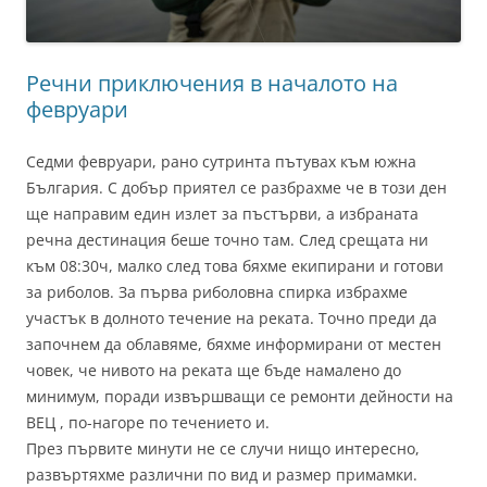
Речни приключения в началото на
февруари
Седми февруари, рано сутринта пътувах към южна
България. С добър приятел се разбрахме че в този ден
ще направим един излет за пъстърви, а избраната
речна дестинация беше точно там. След срещата ни
към 08:30ч, малко след това бяхме екипирани и готови
за риболов. За първа риболовна спирка избрахме
участък в долното течение на реката. Точно преди да
започнем да облавяме, бяхме информирани от местен
човек, че нивото на реката ще бъде намалено до
минимум, поради извършващи се ремонти дейности на
ВЕЦ , по-нагоре по течението и.
През първите минути не се случи нищо интересно,
развъртяхме различни по вид и размер примамки.