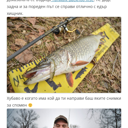
задна и за пореден път се справи отлично с едър
хищник.
Хубаво е когато има кой да ти направи баш яките снимки
за спомен