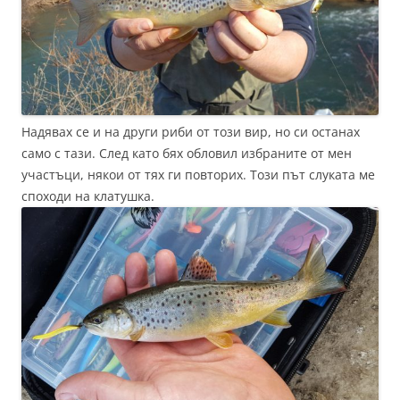
Надявах се и на други риби от този вир, но си останах
само с тази. След като бях обловил избраните от мен
участъци, някои от тях ги повторих. Този път слуката ме
споходи на клатушка.