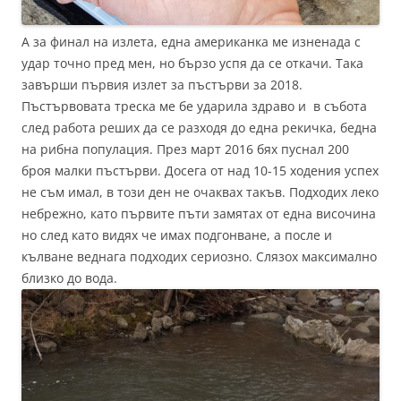
А за финал на излета, една американка ме изненада с
удар точно пред мен, но бързо успя да се откачи. Така
завърши първия излет за пъстърви за 2018.
Пъстървовата треска ме бе ударила здраво и в събота
след работа реших да се разходя до една рекичка, бедна
на рибна популация. През март 2016 бях пуснал 200
броя малки пъстърви. Досега от над 10-15 ходения успех
не съм имал, в този ден не очаквах такъв. Подходих леко
небрежно, като първите пъти замятах от една височина
но след като видях че имах подгонване, а после и
кълване веднага подходих сериозно. Слязох максимално
близко до вода.