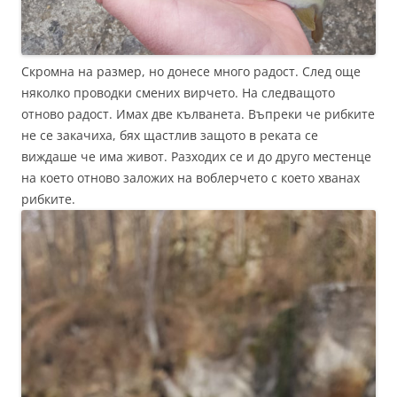
Скромна на размер, но донесе много радост. След още
няколко проводки смених вирчето. На следващото
отново радост. Имах две кълванета. Въпреки че рибките
не се закачиха, бях щастлив защото в реката се
виждаше че има живот. Разходих се и до друго местенце
на което отново заложих на воблерчето с което хванах
рибките.