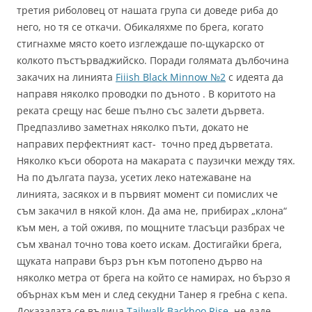
третия риболовец от нашата група си доведе риба до
него, но тя се откачи. Обикаляхме по брега, когато
стигнахме място което изглеждаше по-щукарско от
колкото пъстърваджийско. Поради голямата дълбочина
закачих на линията
Fiiish Black Minnow №2
с идеята да
направя няколко проводки по дъното . В коритото на
реката срещу нас беше пълно със залети дървета.
Предпазливо заметнах няколко пъти, докато не
направих перфектният каст- точно пред дърветата.
Няколко къси оборота на макарата с паузички между тях.
На по дългата пауза, усетих леко натежаване на
линията, засякох и в първият момент си помислих че
съм закачил в някой клон. Да ама не, прибирах „клона“
към мен, а той оживя, по мощните тласъци разбрах че
съм хванал точно това което искам. Достигайки брега,
щуката направи бърз рън към потопено дърво на
няколко метра от брега на който се намирах, но бързо я
обърнах към мен и след секудни Танер я гребна с кепа.
Доказалата се въдица
Tailwalk Backhoo Rise
, не даде