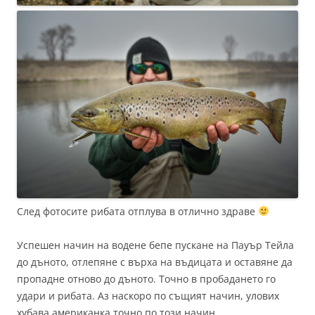
След фотосите рибата отплува в отлично здраве
Успешен начин на водене бепе пускане на Пауър Тейла
до дъното, отлепяне с върха на въдицата и оставяне да
пропадне отново до дъното. Точно в пробадането го
удари и рибата. Аз наскоро по същият начин, улових
хубава американка точно по този начин.