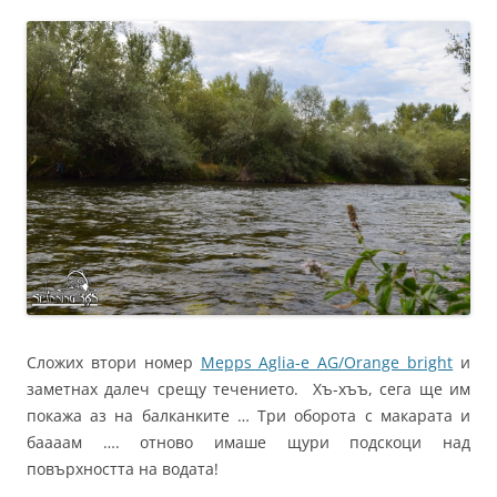
Сложих втори номер
Mepps Aglia-e AG/Orange bright
и
заметнах далеч срещу течението. Хъ-хъъ, сега ще им
покажа аз на балканките … Три оборота с макарата и
баааам …. отново имаше щури подскоци над
повърхността на водата!