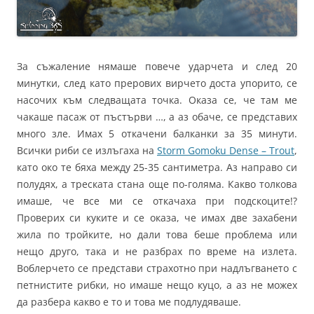
За съжаление нямаше повече ударчета и след 20
минутки, след като прерових вирчето доста упорито, се
насочих към следващата точка. Оказа се, че там ме
чакаше пасаж от пъстърви …, а аз обаче, се представих
много зле. Имах 5 откачени балканки за 35 минути.
Всички риби се излъгаха на
Storm Gomoku Dense – Trout
,
като око те бяха между 25-35 сантиметра. Аз направо си
полудях, а треската стана още по-голяма. Какво толкова
имаше, че все ми се откачаха при подскоците!?
Проверих си куките и се оказа, че имах две захабени
жила по тройките, но дали това беше проблема или
нещо друго, така и не разбрах по време на излета.
Воблерчето се представи страхотно при надлъгването с
петнистите рибки, но имаше нещо куцо, а аз не можех
да разбера какво е то и това ме подлудяваше.