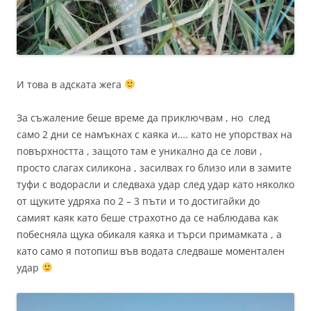
И това в адската жега
За съжаление беше време да приключвам , но след
само 2 дни се намъкнах с каяка и…. като не упорствах на
повърхността , защото там е уникално да се лови ,
просто слагах силикона , засилвах го близо или в замите
туфи с водорасли и следваха удар след удар като няколко
от щуките удряха по 2 – 3 пъти и то достигайки до
самият каяк като беше страхотно да се наблюдава как
побесняла щука обикаля каяка и търси примамката , а
като само я потопиш във водата следваше моментален
удар