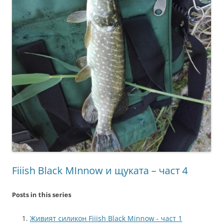
Fiiish Black MInnow и щуката – част 4
Posts in this series
Живият силикон Fiiish Black Minnow - част 1