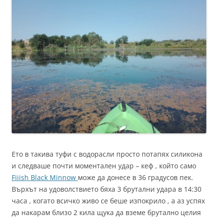
Ето в такива туфи с водорасли просто потапях силикона
и следваше почти моментален удар – кеф , който само
Fiiish Black Minnow
може да донесе в 36 градусов пек.
Върхът на удоволствието бяха 3 брутални удара в 14:30
часа , когато всичко живо се беше изпокрило , а аз успях
да накарам близо 2 кила щука да вземе брутално целия