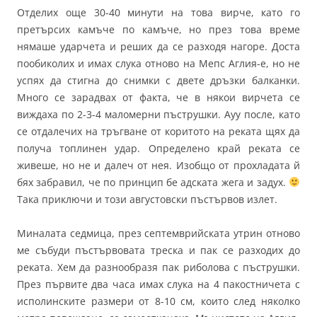
Отделих още 30-40 минути на това вирче, като го
претърсих камъче по камъче, но през това време
нямаше ударчета и реших да се разходя нагоре. Доста
пообиколих и имах слука отново на Мепс Аглия-е, но не
успях да стигна до снимки с двете дръзки балканки.
Много се зарадвах от факта, че в някои вирчета се
виждаха по 2-3-4 маломерни пъструшки. Ауу после, като
се отдалечих на тръгване от коритото на реката щях да
получа топлинен удар. Определено край реката се
живеше, но не и далеч от нея. Изобщо от прохладата й
бях забравил, че по принцип бе адската жега и задух.
Така приключи и този августовски пъстървов излет.
Миналата седмица, през септемврийската утрин отново
ме събуди пъстървовата треска и пак се разходих до
реката. Хем да разнообразя пак риболова с пъструшки.
През първите два часа имах слука на 4 пакостничета с
исполинските размери от 8-10 см, които след няколко