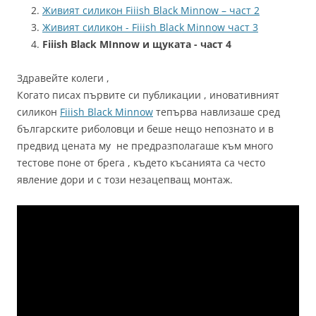
Живият силикон Fiiish Black Minnow – част 2
Живият силикон - Fiiish Black Minnow част 3
Fiiish Black MInnow и щуката - част 4
Здравейте колеги ,
Когато писах първите си публикации , иновативният
силикон
Fiiish Black Minnow
тепърва навлизаше сред
българските риболовци и беше нещо непознато и в
предвид цената му не предразполагаше към много
тестове поне от брега , където късанията са често
явление дори и с този незацепващ монтаж.