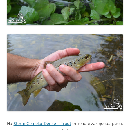
На
Storm Gomoku Dense – Trout
отново имах добра риба,