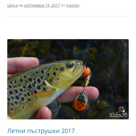
Щука
на
септември 19, 2017
от
maznio
.
Летни пъструшки 2017