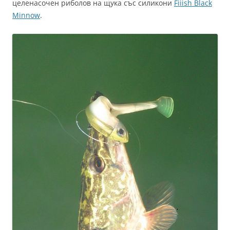
целенасочен риболов на щука със силикони
Fiiish Black
Minnow
.