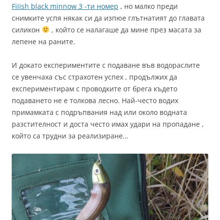
Fiiish black minnow 3 -ти номер
, но малко преди
снимките успя някак си да изпюе глътнатият до главата
силикон
, който се налагаше да мине през масата за
лепене на раните.
И докато експериментите с подаване във водораслите
се увенчаха със страхотен успех , продължих да
експериментирам с проводките от брега където
подаването не е толкова лесно. Най-често водих
примамката с подръпвания над или около водната
разстителност и доста често имах удари на пропадане ,
който са трудни за реализиране…