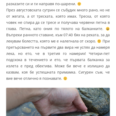
разказите си и ги направя по-шарени.
През августовската сутрин се събудих много рано, но не
от жегата, а от треската, която имах. Треска, от която
човек не спира да се тресе и получава червени петна в
глава. Петна, като ония по тялото на балканките.
Въпреки ранното ставане, към 07:40 бях на реката, за да
лекувам болестта, която ме е налегнала от скоро.
При
претърсването на първите два вира не успях да намеря
лека, но ето, че в третия го намерих! Четири-пет
подскока в течението и ето, че първата балканка за
излета е пред обектива. Може би вече е излишно да
казвам, коя бе успешната примамка. Сигурен съм, че
вие вече отлично я познавате.