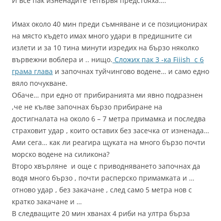
И все пак изненадите тепървя предстояха….
Имах около 40 мин преди съмняване и се позиционирах
на място където имах много удари в предишните си
излети и за 10 тина минути изредих на бързо няколко
вървежни воблера и .. нищо.
Сложих пак 3 -ка Fiiish с 6
грама глава
и започнах туйчингово водене… и само едно
вяло почукване.
Обаче… при едно от прибиранията ми явно подразнен
,че не кълве започнах бързо прибиране на
достигналата на около 6 – 7 метра примамка и последва
страховит удар , които оставих без засечка от изненада…
Ами сега… как ли реагира щуката на много бързо почти
морско водене на силикона?
Второ хвърляне и още с приводняването започнах да
водя много бързо , почти расперско примамката и …
отново удар , без закачане , след само 5 метра нов с
кратко закачане и …
В следващите 20 мин хванах 4 риби на ултра бърза