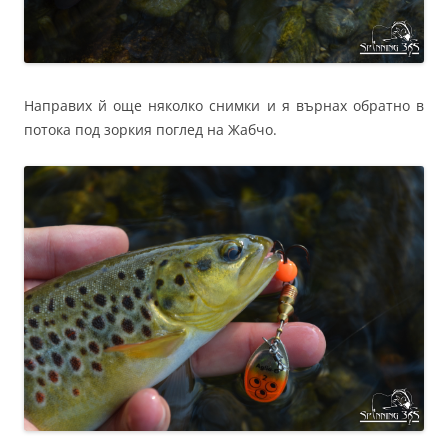
Направих й още няколко снимки и я върнах обратно в
потока под зоркия поглед на Жабчо.