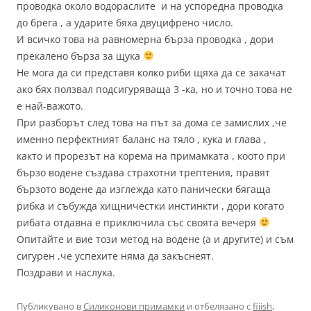
проводка около водораслите и на успоредна проводка
до брега , а ударите бяха двуцифрено число.
И всичко това на равномерна бърза проводка , дори
прекалено бърза за щука
Не мога да си представя колко риби щяха да се закачат
ако бях ползвал подсигуряваща 3 -ка, но и точно това не
е най-важото.
При разборът след това на път за дома се замислих ,че
именно перфектният баланс на тяло , кука и глава ,
както и прорезът на корема на примамката , коото при
бързо водене създава страхотни трептения, правят
бързото водене да изглежда като панически бягаща
рибка и събужда хищничестки инстинкти , дори когато
рибата отдавна е приключила със своята вечеря
Опитайте и вие този метод на водене (а и другите) и съм
сигурен ,че успехите няма да закъснеят.
Поздрави и наслука.
Публикувано в
Силиконови примамки
и отбелязано с
fiiish
,