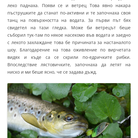
леко паднаха. Появи се и ветрец Това явно накара
пъструшките да станат по-активни и те започнаха своя
танц на повърхността на водата. За първи път бях
свидетел на тази гледка. Може би ветрецът беше
съборил тук-там по някое насекомо във водата и заедно
с лекото захлаждане това бе причината за настаналото
шоу. Благодарение на това оживление по вирчетата
видях и къде са се скрили по-едричките рибки.
Впоследствие лястовичките, започнаха да летят на
ниско и ми беше ясно, че се задава дъжд.