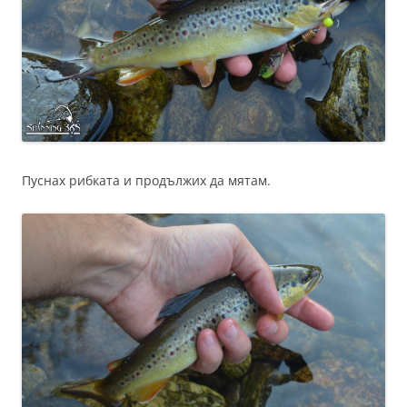
Пуснах рибката и продължих да мятам.