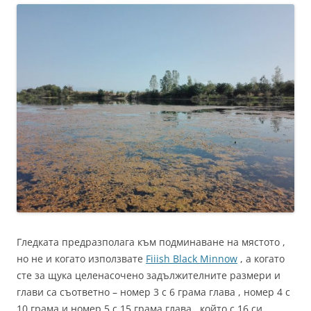
Гледката предразполага към подминаване на мястото ,
но не и когато използвате
Fiiish Black Minnow
, а когато
сте за щука целенасочено задължителните размери и
глави са съответно – номер 3 с 6 грама глава , номер 4 с
10 грама и номер 5 с 15 грама глава , който с 16 си