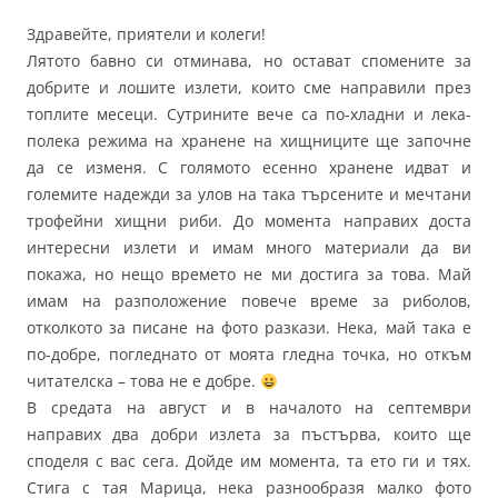
Здравейте, приятели и колеги!
Лятото бавно си отминава, но остават спомените за
добрите и лошите излети, които сме направили през
топлите месеци. Сутрините вече са по-хладни и лека-
полека режима на хранене на хищниците ще започне
да се изменя. С голямото есенно хранене идват и
големите надежди за улов на така търсените и мечтани
трофейни хищни риби. До момента направих доста
интересни излети и имам много материали да ви
покажа, но нещо времето не ми достига за това. Май
имам на разположение повече време за риболов,
отколкото за писане на фото разкази. Нека, май така е
по-добре, погледнато от моята гледна точка, но откъм
читателска – това не е добре.
В средата на август и в началото на септември
направих два добри излета за пъстърва, които ще
споделя с вас сега. Дойде им момента, та ето ги и тях.
Стига с тая Марица, нека разнообразя малко фото