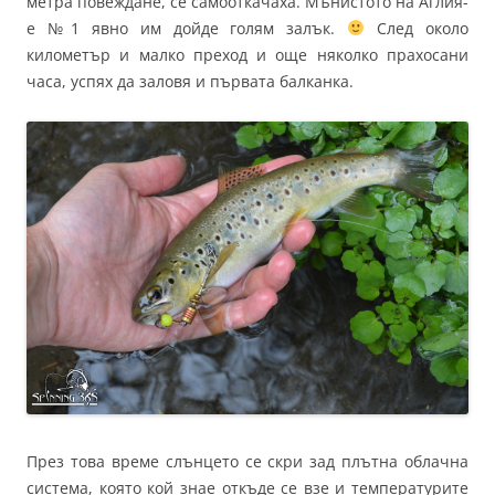
метра повеждане, се самооткачаха. Мънистото на Аглия-
е №1 явно им дойде голям залък.
След около
километър и малко преход и още няколко прахосани
часа, успях да заловя и първата балканка.
През това време слънцето се скри зад плътна облачна
система, която кой знае откъде се взе и температурите