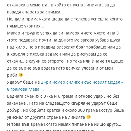
откачаха в момента , в който отпусна линията , за да
извадя апарата за снимка.
Но, дали примамката щеше да е толкова успешна когато
нямаше укрития…
Макар и трудно успях да си намеря чисто място и на 3
-тото подаване почти на дъното ме закова хубава щука
над кило , но в предвид високият бряг трябваше или да
я хвърля в пясъка зад мен или да рискувам да се
откачи… е случи се второто , но така или иначе тя щеше
да се върне във водата като всички уловени от мен
риби
Ударът беше на
2 -ри номер силикон със новият модел –
8 грамова глава….
Веднага смених с 3 -ка и 6 грама и отново удар , но без
закачане , като на следващото хвърляне ударът беше
добър , но борбата кратка и около 300 грама костур беше
увиснал от другата страна на линията
И това във време когато намях пипане на нищо друго…