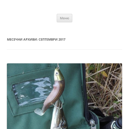
Към
съдържанието
Spinning Portal
Българският спининг портал
Меню
МЕСЕЧНИ АРХИВИ:
СЕПТЕМВРИ 2017