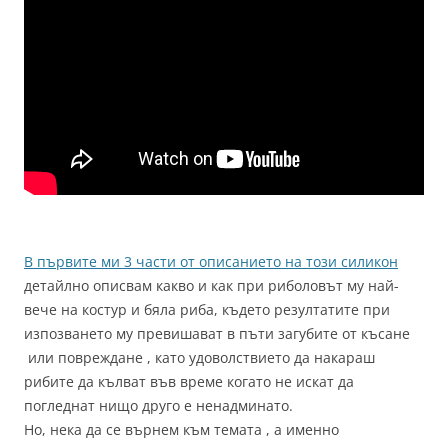
В първите ми 3 части от описанието на този силикон
детайлно описвам какво и как при риболовът му най-
вече на костур и бяла риба, където резултатите при
изпозването му превишават в пъти загубите от късане
или повреждане , като удоволствието да накараш
рибите да кълват във време когато не искат да
погледнат нищо друго е ненадминато.
Но, нека да се върнем към темата , а именно