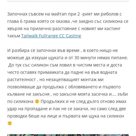
Започнах съвсем на майтап при 2 -рият ми риболов с
глава 6 грама която се оказва ,че заедно със силикона се
хвърля на прилично разстояние с новият ми кастинг
такъм
Tailwalk Fullrange CC Casting
И разбира се започнах във време , в което нищо не
можеше да изкуши щуката и от 30 минути нямах пипане.
До тук със силикон съм ловил в чистим места и доста
често оставях примамката да падне на във водната
растителност , но незацепващият монтаж ми
позволяваше да продължа с обловяването и първото
кълване не закъсня , но закъсня моята засечка и…. зъби
по силикона
Продължих и не след дълго отново имах
удар на пропадане и пак не се закачи, но само след две
проводки беше на лице и първата ми щука на силикон