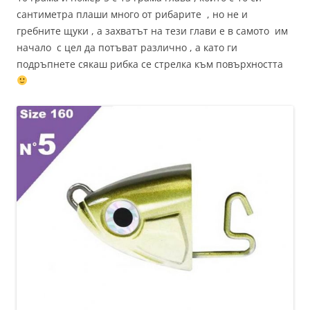
сантиметра плаши много от рибарите , но не и
гребните щуки , а захватът на тези глави е в самото им
начало с цел да потъват различно , а като ги
подръпнете сякаш рибка се стрелка към повърхността