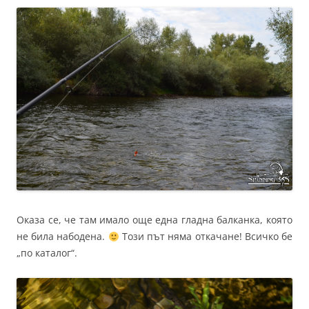
Оказа се, че там имало още една гладна балканка, която
не била набодена.
Този път няма откачане! Всичко бе
„по каталог“.