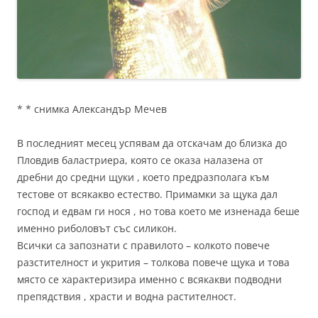
* * снимка Александър Мечев
В последният месец успявам да отскачам до близка до
Пловдив баластриера, която се оказа налазена от
дребни до средни щуки , което предразполага към
тестове от всякакво естество. Примамки за щука дал
господ и едвам ги нося , но това което ме изненада беше
именно риболовът със силикон.
Всички са запознати с правилото – колкото повече
разстителност и укрития – толкова повече щука и това
място се характеризира именно с всякакви подводни
препядствия , храсти и водна растителност.